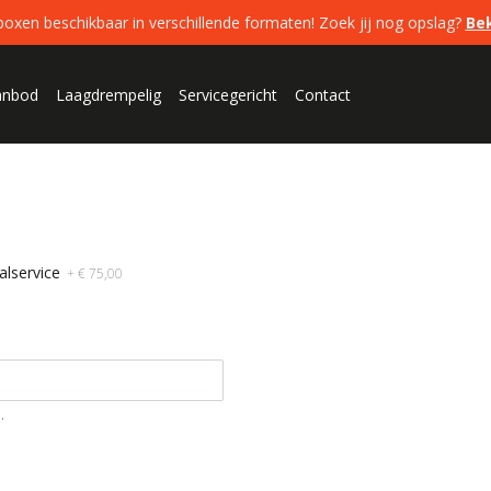
en beschikbaar in verschillende formaten! Zoek jij nog opslag?
Be
anbod
Laagdrempelig
Servicegericht
Contact
alservice
+ € 75,00
.