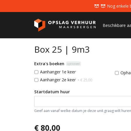
  Nog enkele box
Beschikbare a
Box 25 | 9m3
Extra's boeken
optioneel
Aanhanger 1e keer
Opha
Aanhanger 2e keer
+ € 25,00
Startdatum huur
Geef aan vanaf welke datum je deze unit graag wilt huren
€ 80,00