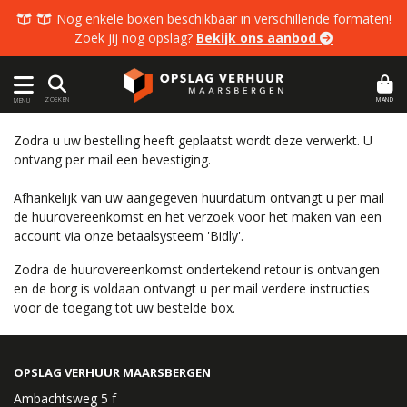
  Nog enkele boxen beschikbaar in verschillende formaten!
Zoek jij nog opslag?
Bekijk ons aanbod 
MAND
ZOEKEN
MENU
Zodra u uw bestelling heeft geplaatst wordt deze verwerkt. U
ontvang per mail een bevestiging.
Afhankelijk van uw aangegeven huurdatum ontvangt u per mail
de huurovereenkomst en het verzoek voor het maken van een
account via onze betaalsysteem 'Bidly'.
Zodra de huurovereenkomst ondertekend retour is ontvangen
en de borg is voldaan ontvangt u per mail verdere instructies
voor de toegang tot uw bestelde box.
OPSLAG VERHUUR MAARSBERGEN
Ambachtsweg 5 f