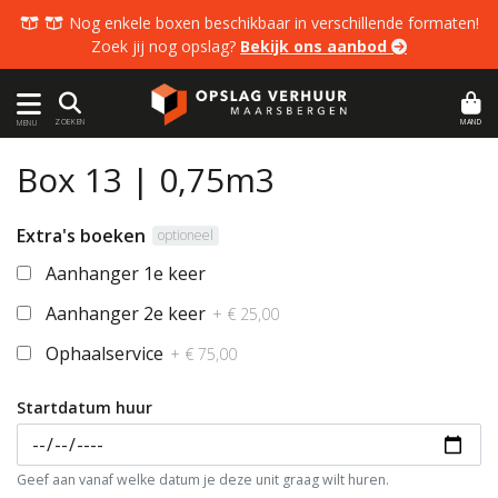
  Nog enkele boxen beschikbaar in verschillende formaten!
Zoek jij nog opslag?
Bekijk ons aanbod 
MAND
ZOEKEN
MENU
Box 13 | 0,75m3
Extra's boeken
optioneel
Aanhanger 1e keer
Aanhanger 2e keer
+ € 25,00
Ophaalservice
+ € 75,00
Startdatum huur
Geef aan vanaf welke datum je deze unit graag wilt huren.