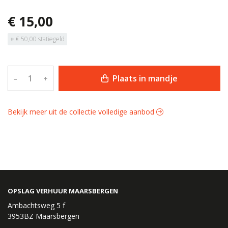
€ 15,00
+
€ 50,00 statiegeld
Plaats in mandje
–
+
Bekijk meer uit de collectie volledige aanbod
OPSLAG VERHUUR MAARSBERGEN
Ambachtsweg 5 f
3953BZ Maarsbergen