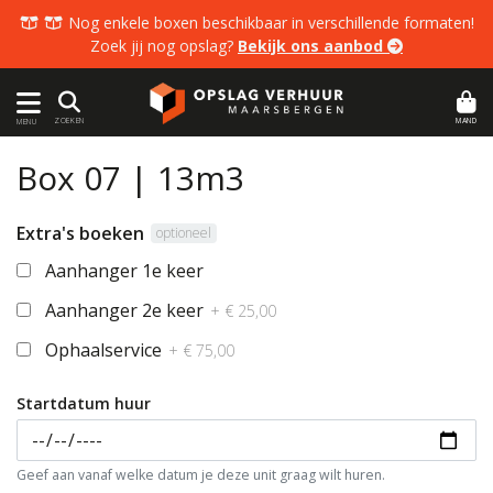
  Nog enkele boxen beschikbaar in verschillende formaten!
Zoek jij nog opslag?
Bekijk ons aanbod 
MAND
ZOEKEN
MENU
Box 07 | 13m3
Extra's boeken
optioneel
Aanhanger 1e keer
Aanhanger 2e keer
+ € 25,00
Ophaalservice
+ € 75,00
Startdatum huur
Geef aan vanaf welke datum je deze unit graag wilt huren.