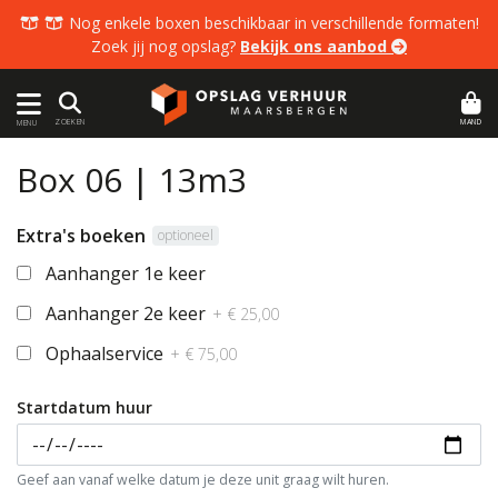
  Nog enkele boxen beschikbaar in verschillende formaten!
Zoek jij nog opslag?
Bekijk ons aanbod 
MAND
ZOEKEN
MENU
Box 06 | 13m3
Extra's boeken
optioneel
Aanhanger 1e keer
Aanhanger 2e keer
+ € 25,00
Ophaalservice
+ € 75,00
Startdatum huur
Geef aan vanaf welke datum je deze unit graag wilt huren.