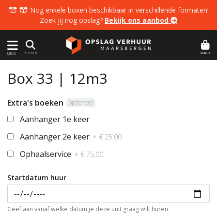
  Nog enkele boxen beschikbaar in verschillende formaten!
Zoek jij nog opslag?
Bekijk ons aanbod 
MAND
ZOEKEN
MENU
Box 33 | 12m3
Extra's boeken
optioneel
Aanhanger 1e keer
Aanhanger 2e keer
+ € 25,00
Ophaalservice
+ € 75,00
Startdatum huur
Geef aan vanaf welke datum je deze unit graag wilt huren.