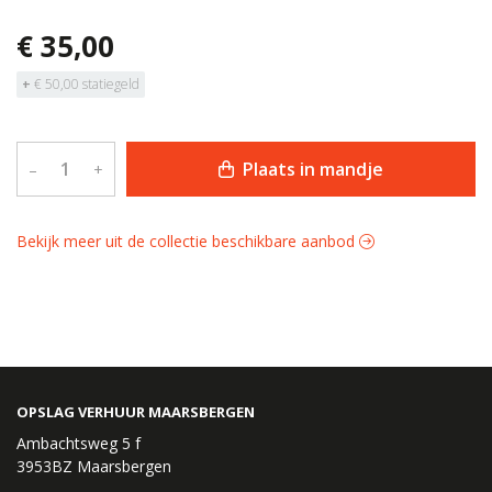
€ 35,00
+
€ 50,00 statiegeld
Plaats in mandje
–
+
Bekijk meer uit de collectie beschikbare aanbod
OPSLAG VERHUUR MAARSBERGEN
Ambachtsweg 5 f
3953BZ Maarsbergen