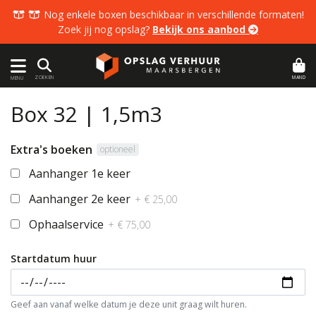
  Nog enkele boxen beschikbaar in verschillende formaten!
Zoek jij nog opslag?
Bekijk ons aanbod 
MAND
ZOEKEN
MENU
Box 32 | 1,5m3
Extra's boeken
optioneel
Aanhanger 1e keer
Aanhanger 2e keer
+ € 25,00
Ophaalservice
+ € 75,00
Startdatum huur
Geef aan vanaf welke datum je deze unit graag wilt huren.